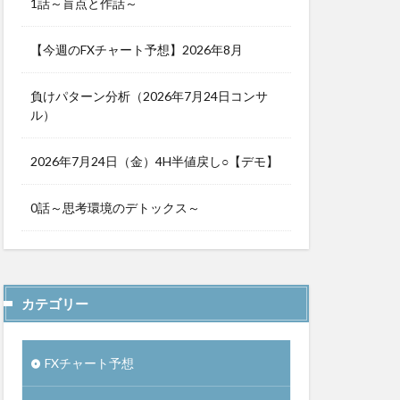
1話～盲点と作話～
【今週のFXチャート予想】2026年8月
負けパターン分析（2026年7月24日コンサ
ル）
2026年7月24日（金）4H半値戻し○【デモ】
0話～思考環境のデトックス～
カテゴリー
FXチャート予想