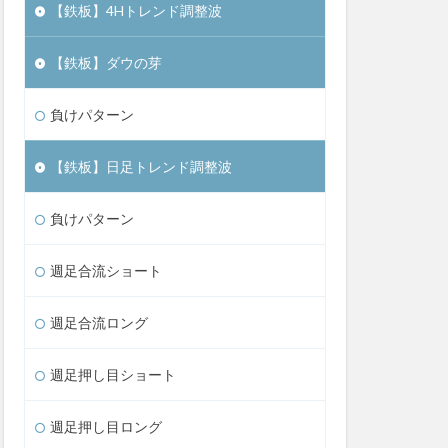
【鉄板】4Hトレンド調整波
【鉄板】ダウの芽
負けパターン
【鉄板】日足トレンド調整波
負けパターン
週足合流ショート
週足合流ロング
週足押し目ショート
週足押し目ロング