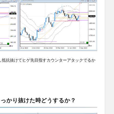
し抵抗抜けてヒゲ先目指すカウンターアタックでるか
D しっかり抜けた時どうするか？