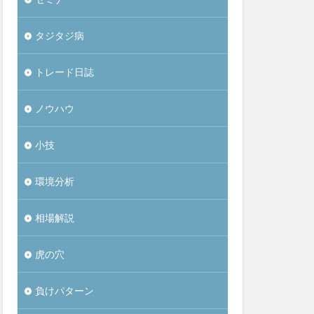
タジタジ病
トレード日誌
ノウハウ
小技
環境分析
相場解説
虎の穴
負けパターン