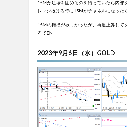
15Mが足場を固めるのを待っていたら内部
レンジ抜ける時に15Mがチャネルになった
15Mの転換が欲しかったが、再度上昇して
ろでEN
2023年9月6日（水）GOLD