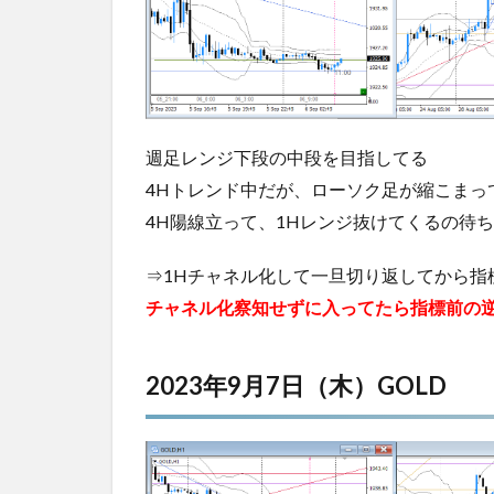
週足レンジ下段の中段を目指してる
4Hトレンド中だが、ローソク足が縮こまっ
4H陽線立って、1Hレンジ抜けてくるの待ち
⇒1Hチャネル化して一旦切り返してから指
チャネル化察知せずに入ってたら指標前の
2023年9月7日（木）GOLD