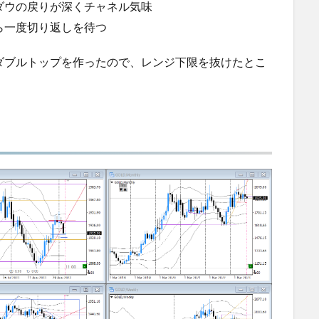
ダウの戻りが深くチャネル気味
ら一度切り返しを待つ
ダブルトップを作ったので、レンジ下限を抜けたとこ