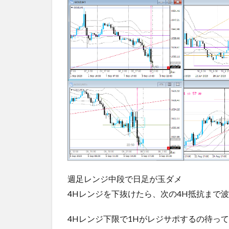
週足レンジ中段で日足が玉ダメ
4Hレンジを下抜けたら、次の4H抵抗まで
4Hレンジ下限で1Hがレジサポするの待っ