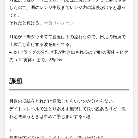
したので、週のレンジ中段までレンジ内の調整が出ると思っ
てた。
それだと負ける。⇒
負けパターン
月足が下降ダウ出てて親玉は下の流れなので、日足の転換で
上位足と逆行する波を狙ってる。
4Hのフラッグの分だけ玉が吐き出されるので4Hの実体～ヒゲ
先（1H実体）まで。35pips
課題
月週の抵抗をどれだけ意識したらいいのか分からない。
デイトレレベルではとりあえず無視して良い説あるけど、流
れと逆狙うときは早めに手じまいするべき。
↑
勝率は下がるけど、デイトレならプラスは残せる