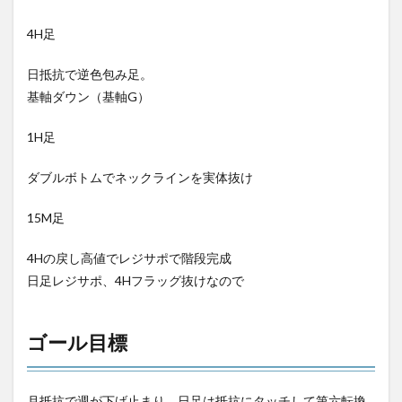
4H足
日抵抗で逆色包み足。
基軸ダウン（基軸G）
1H足
ダブルボトムでネックラインを実体抜け
15M足
4Hの戻し高値でレジサポで階段完成
日足レジサポ、4Hフラッグ抜けなので
ゴール目標
月抵抗で週が下げ止まり、日足は抵抗にタッチして第六転換