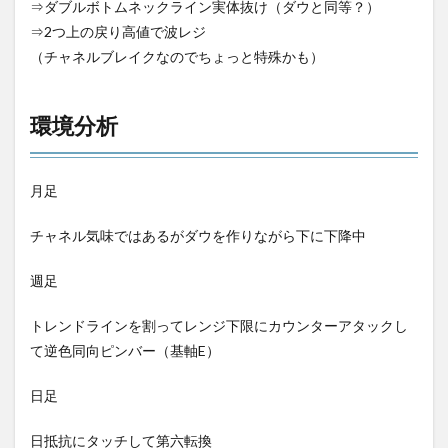
⇒ダブルボトムネックライン実体抜け（ダウと同等？）
⇒2つ上の戻り高値で波レジ
（チャネルブレイクなのでちょっと特殊かも）
環境分析
月足
チャネル気味ではあるがダウを作りながら下に下降中
週足
トレンドラインを割ってレンジ下限にカウンターアタックし
て逆色同向ピンバー（基軸E）
日足
日抵抗にタッチして第六転換