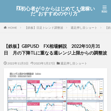
FX初心者が０からはじめて１億稼い
だ“おすすめのやり方”
HOME
【鉄板】日足トレンド調整波
週足押し目ショート
【鉄
【鉄板】GBPUSD FX相場解説 2022年10月31
日 月の下降TLに重なる週レンジ上限からの調整波
2022年11月3日
2023年1月27日
週足押し目ショート