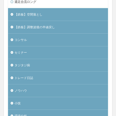
週足合流ロング
【鉄板】空間落とし
【鉄板】調整波後の半値戻し
コンサル
セミナー
タジタジ病
トレード日誌
ノウハウ
小技
環境分析