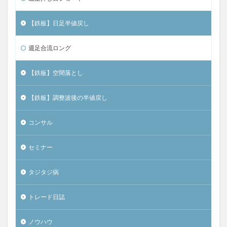
【鉄板】日足半値戻し
週足合流ロング
【鉄板】空間落とし
【鉄板】調整波後の半値戻し
コンサル
セミナー
タジタジ病
トレード日誌
ノウハウ