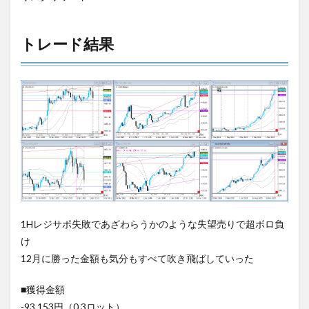
トレード結果
1Hレジサポ失敗であざわらうかのような失望売りで超ボロ負
け
12月に勝った金額も気分もすべて吹き飛ばしていった
■獲得金額
-93,153円（0.3ロット）