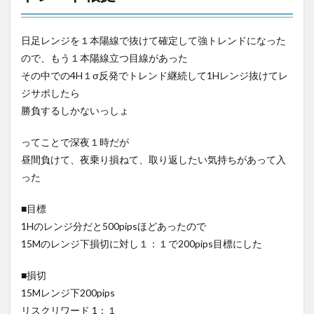
日足レンジを１本陽線で抜けて確定して強トレンドになった
ので、もう１本陽線立つ目線があった
その中での4H１σ反発でトレンド継続して1Hレンジ抜けてレ
ジサポしたら
勝負するしかないっしょ
ってことで深夜１時だが
昼間負けて、夜乗り損ねて、取り返したい気持ちがあって入
った
■目標
1Hのレンジ分だと500pipsほどあったので
15Mのレンジ下損切に対し１：１で200pips目標にした
■損切
15Mレンジ下200pips
リスクリワード 1：１