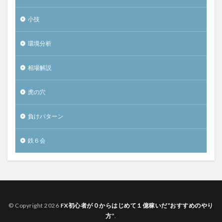
小技
環境分析
相場解説
虎の穴
負けパターン
鉄６会
© Copyright 2026
FX初心者が０からはじめて１億稼いだ“おすすめのやり
方”
.