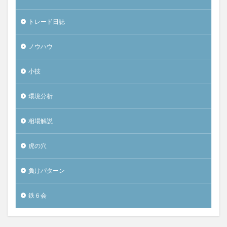
トレード日誌
ノウハウ
小技
環境分析
相場解説
虎の穴
負けパターン
鉄６会